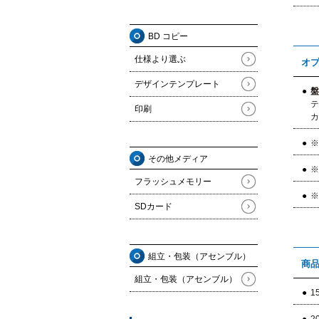
BD コピー
仕様より選ぶ
オプ
デザインテンプレート
盤
テキ
印刷
カラ
※
その他メディア
※
フラッシュメモリー
※
SDカード
組立・包装（アセンブル）
商
組立・包装（アセンブル）
1