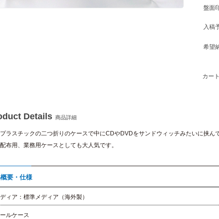
盤面
入稿
希望
カート
oduct Details
商品詳細
プラスチックの二つ折りのケースで中にCDやDVDをサンドウィッチみたいに挟ん
配布用、業務用ケースとしても大人気です。
品概要・仕様
ディア：標準メディア（海外製）
ールケース