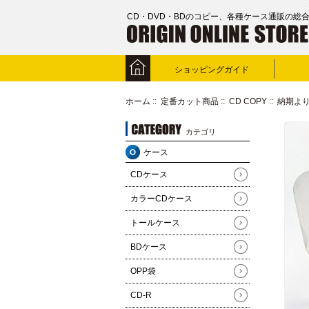
CD・DVD・BDのコピー、各種ケース通販の総
ショッピングガイド
ホーム
::
定番カット商品
::
CD COPY
::
納期よ
カテゴリ
ケース
CDケース
カラーCDケース
トールケース
BDケース
OPP袋
CD-R