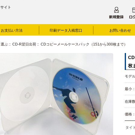
合サイト
お支払い方法
印刷データ入稿窓口
お問い合わせ
り選ぶ
::
CD-R翌日出荷
:: CDコピーメールケースパック（151から300枚まで）
C
枚
モデル：
最小：
在庫数
価格
タイ