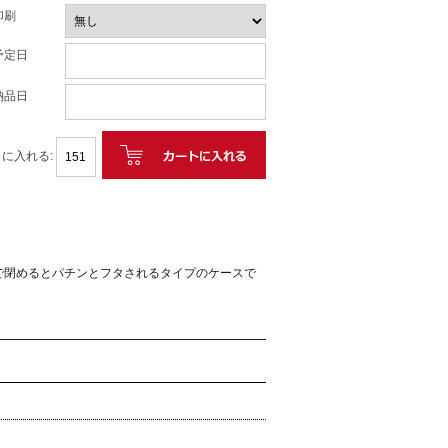
印刷
予定日
納品日
に入れる:
で閉めるとパチンとフタされるタイプのケースで