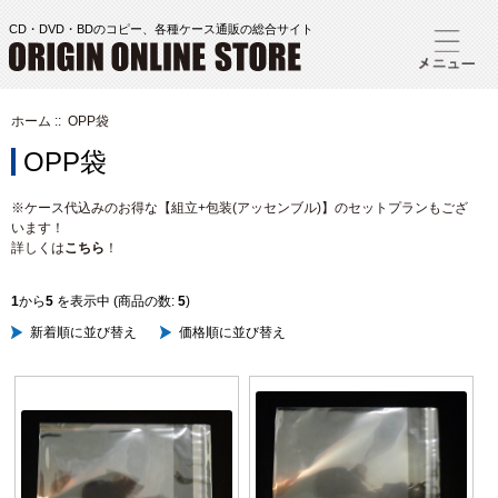
CD・DVD・BDのコピー、各種ケース通販の総合サイト
ホーム
:: OPP袋
OPP袋
※ケース代込みのお得な【組立+包装(アッセンブル)】のセットプランもござ
います！
詳しくは
こちら
！
1
から
5
を表示中 (商品の数:
5
)
新着順に並び替え
価格順に並び替え