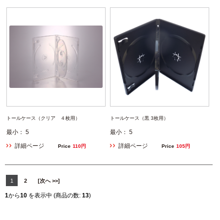
トールケース（クリア ４枚用）
トールケース（黒 3枚用）
最小： 5
最小： 5
詳細ページ
詳細ページ
Price
110円
Price
105円
1
2
[次へ >>]
1
から
10
を表示中 (商品の数:
13
)