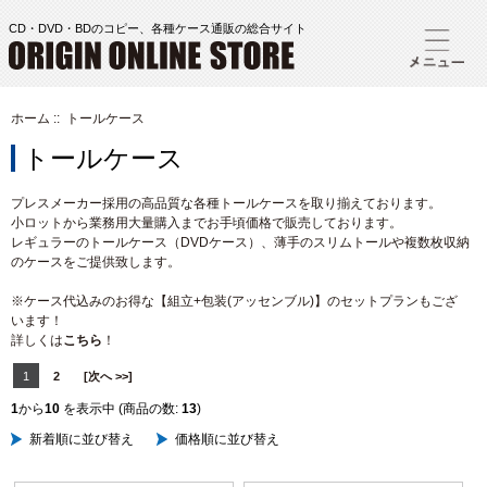
CD・DVD・BDのコピー、各種ケース通販の総合サイト
ホーム
:: トールケース
トールケース
プレスメーカー採用の高品質な各種トールケースを取り揃えております。
小ロットから業務用大量購入までお手頃価格で販売しております。
レギュラーのトールケース（DVDケース）、薄手のスリムトールや複数枚収納
のケースをご提供致します。
※ケース代込みのお得な【組立+包装(アッセンブル)】のセットプランもござ
います！
詳しくは
こちら
！
1
2
[次へ >>]
1
から
10
を表示中 (商品の数:
13
)
新着順に並び替え
価格順に並び替え