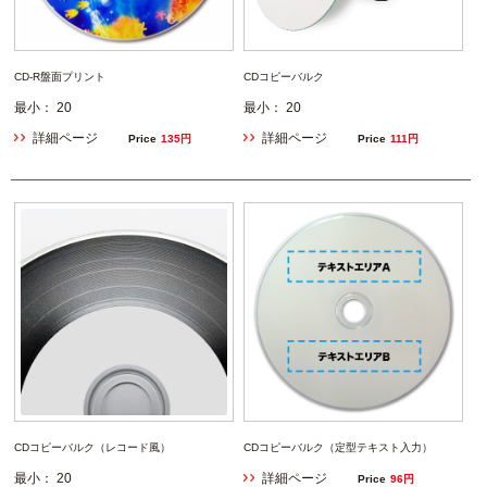
CD-R盤面プリント
CDコピーバルク
最小： 20
最小： 20
詳細ページ
詳細ページ
Price
135円
Price
111円
CDコピーバルク（レコード風）
CDコピーバルク（定型テキスト入力）
最小： 20
詳細ページ
Price
96円