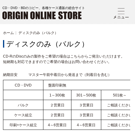
CD・DVD・BDのコピー、各種ケース通販の総合サイト
ホーム
:: ディスクのみ（バルク）
ディスクのみ（バルク）
CD-RのDiscのみの製作をご希望の場合はこちらからご発注いただけます。
短納期も対応できますのでご希望の場合はお問い合わせください。
納期目安 マスター午前中着日から発送まで（到着日を含む）
CD・DVD
盤面印刷無
1～300枚
301～500枚
501枚～
バルク
２営業日
３営業日
ご相談ください
ケース組立
２営業日
３営業日
ご相談ください
印刷+ケース組立
4～6営業日
4～6営業日
ご相談ください