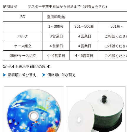
納期目安 マスター午前中着日から発送まで（到着日を含む）
BD
盤面印刷無
1～300枚
301～500枚
501枚～
バルク
３営業日
４営業日
ご相談ください
ケース組立
４営業日
４営業日
ご相談ください
印刷+ケース組立
4～6営業日
4～6営業日
ご相談ください
1
から
4
を表示中 (商品の数:
4
)
新着順に並び替え
価格順に並び替え