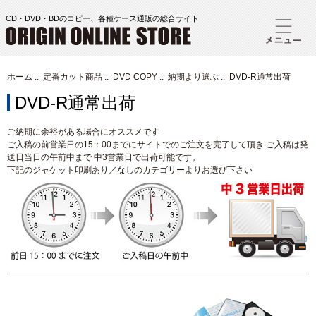
CD・DVD・BDのコピー、各種ケース通販の総合サイト
ホーム
::
定番カット商品
::
DVD COPY
::
納期より選ぶ
:: DVD-R通常出荷
DVD-R通常出荷
ご納期に余裕がある場合にオススメです
ご入稿の前営業日の15：00までにサイトでのご注文を完了して頂き ご入稿は発
送日当日の午前中まで 中3営業日で出荷可能です。
下記のジャケット印刷あり／なしのカテゴリーよりお選び下さい