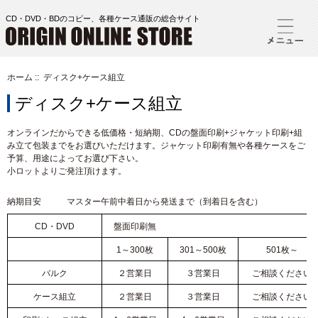
CD・DVD・BDのコピー、各種ケース通販の総合サイト
ホーム
:: ディスク+ケース組立
ディスク+ケース組立
オンラインだからできる低価格・短納期、CDの盤面印刷+ジャケット印刷+組
み立て包装までをお選びいただけます。ジャケット印刷有無や各種ケースをご
予算、用途によってお選び下さい。
小ロットよりご発注頂けます。
納期目安 マスター午前中着日から発送まで（到着日を含む）
CD・DVD
盤面印刷無
1～300枚
301～500枚
501枚～
バルク
２営業日
３営業日
ご相談ください
ケース組立
２営業日
３営業日
ご相談ください