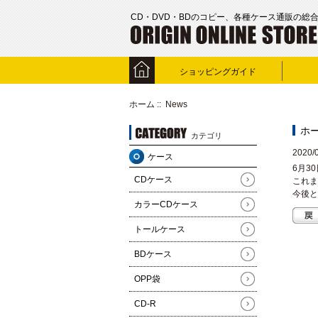
CD・DVD・BDのコピー、各種ケース通販の総
ショッピングガイド
ホーム
:: News
ホ
カテゴリ
2020/
ケース
6月3
CDケース
これま
今後と
カラーCDケース
トールケース
BDケース
OPP袋
CD-R