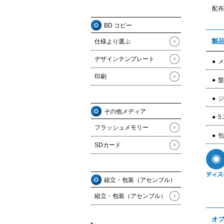
配布
BD コピー
製
仕様より選ぶ
デザインテンプレート
メ
印刷
盤
ジ
その他メディア
5
フラッシュメモリー
包
SDカード
組立・包装（アセンブル）
組立・包装（アセンブル）
オプ