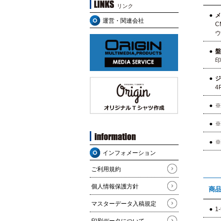
リンク
メ
運営・関連会社
CM
ウォ
盤
印刷
ジ
4P
※
※
インフォメーション
ご利用規約
個人情報保護方針
商
マスターデータ入稿規定
1