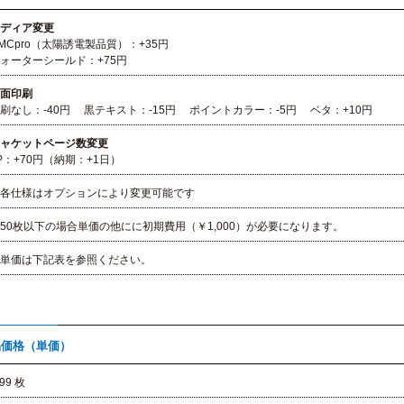
ディア変更
Cpro（太陽誘電製品質）：+35円
ーターシールド：+75円
面印刷
なし：-40円 黒テキスト：-15円 ポイントカラー：-5円 ベタ：+10円
ャケットページ数変更
：+70円（納期：+1日）
各仕様はオプションにより変更可能です
50枚以下の場合単価の他にに初期費用（￥1,000）が必要になります。
※単価は下記表を参照ください。
品価格（単価）
-99 枚