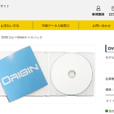
合サイト
お支払い方法
印刷データ入稿窓口
お問い合わせ
:: DVDコピー5mmケースパック
D
モデル：
在庫数
価格
タイ
製