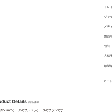
トレ
ジャ
メデ
盤面
包装
入稿
希望
カート
oduct Details
商品詳細
の5.2mmケースのフルパッケージのプランです