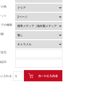
イの色
ケット
ィアの種類
印刷
予定日
納品日
に入れる: