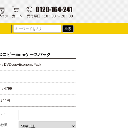
VDコピー5mmケースパック
DVDcopyEconomyPack
：4799
：
244円
トル
作枚数