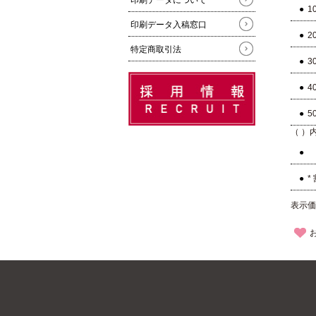
印刷データについて
1
印刷データ入稿窓口
2
特定商取引法
3
4
5
（ ）
*
表示価